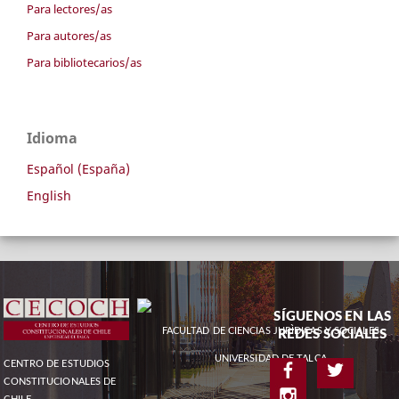
Para lectores/as
Para autores/as
Para bibliotecarios/as
Idioma
Español (España)
English
SÍGUENOS EN LAS
FACULTAD DE CIENCIAS JURÌDICAS Y SOCIALES
REDES SOCIALES
UNIVERSIDAD DE TALCA
CENTRO DE ESTUDIOS
CONSTITUCIONALES DE