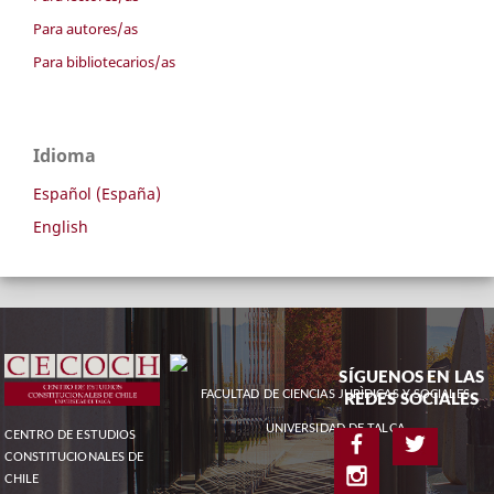
Para autores/as
Para bibliotecarios/as
Idioma
Español (España)
English
SÍGUENOS EN LAS
FACULTAD DE CIENCIAS JURÌDICAS Y SOCIALES
REDES SOCIALES
UNIVERSIDAD DE TALCA
CENTRO DE ESTUDIOS
CONSTITUCIONALES DE
CHILE